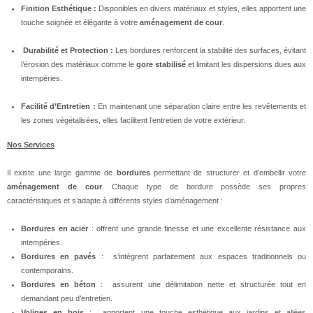
Finition Esthétique :
Disponibles en divers matériaux et styles, elles apportent une
touche soignée et élégante à votre
aménagement de cour
.
Durabilité et Protection :
Les bordures renforcent la stabilité des surfaces, évitant
l’érosion des matériaux comme le
gore stabilisé
et limitant les dispersions dues aux
intempéries.
Facilité d’Entretien :
En maintenant une séparation claire entre les revêtements et
les zones végétalisées, elles facilitent l’entretien de votre extérieur.
Nos Services
Il existe une large gamme de
bordures
permettant de structurer et d’embellir votre
aménagement de cour
. Chaque type de bordure possède ses propres
caractéristiques et s’adapte à différents styles d’aménagement :
Bordures en acier
: offrent une grande finesse et une excellente résistance aux
intempéries.
Bordures en pavés
: s’intègrent parfaitement aux espaces traditionnels ou
contemporains.
Bordures en béton
: assurent une délimitation nette et structurée tout en
demandant peu d’entretien.
Voliges en bois
: apportent une touche esthétique aux jardins et allées