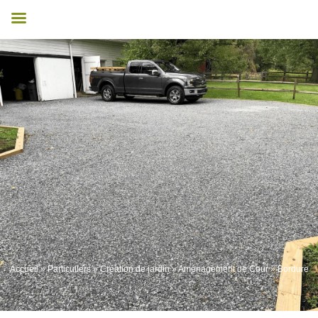
Accueil
»
Particuliers
»
Création de jardin
»
Aménagement de Cour
»
Bordure